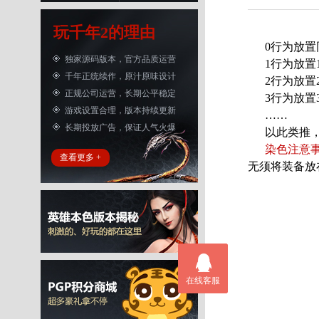
玩千年2的理由
0行为放置同
独家源码版本，官方品质运营
1行为放置1
千年正统续作，原汁原味设计
2行为放置2
正规公司运营，长期公平稳定
3行为放置3
游戏设置合理，版本持续更新
……
长期投放广告，保证人气火爆
以此类推，选
染色注意
查看更多 +
无须将装备放